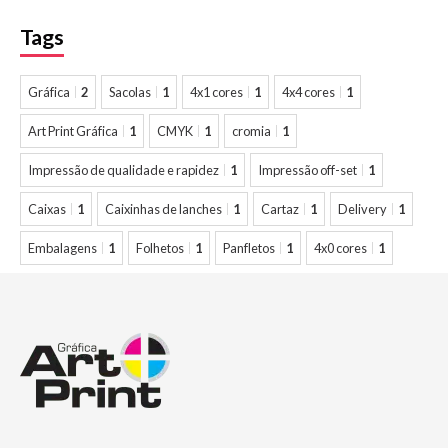
Tags
Gráfica
2
Sacolas
1
4x1 cores
1
4x4 cores
1
Art Print Gráfica
1
CMYK
1
cromia
1
Impressão de qualidade e rapidez
1
Impressão off-set
1
Caixas
1
Caixinhas de lanches
1
Cartaz
1
Delivery
1
Embalagens
1
Folhetos
1
Panfletos
1
4x0 cores
1