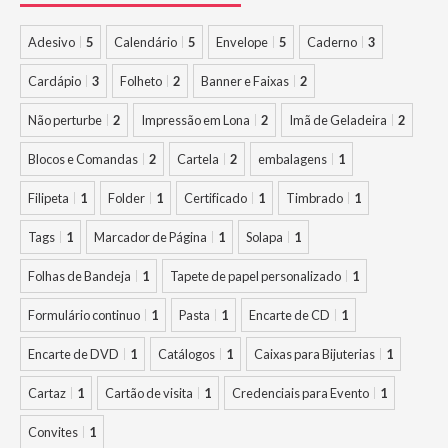
Adesivo
5
Calendário
5
Envelope
5
Caderno
3
Cardápio
3
Folheto
2
Banner e Faixas
2
Não perturbe
2
Impressão em Lona
2
Imã de Geladeira
2
Blocos e Comandas
2
Cartela
2
embalagens
1
Filipeta
1
Folder
1
Certificado
1
Timbrado
1
Tags
1
Marcador de Página
1
Solapa
1
Folhas de Bandeja
1
Tapete de papel personalizado
1
Formulário continuo
1
Pasta
1
Encarte de CD
1
Encarte de DVD
1
Catálogos
1
Caixas para Bijuterias
1
Cartaz
1
Cartão de visita
1
Credenciais para Evento
1
Convites
1