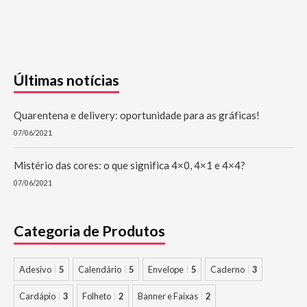
Últimas notícias
Quarentena e delivery: oportunidade para as gráficas!
07/06/2021
Mistério das cores: o que significa 4×0, 4×1 e 4×4?
07/06/2021
Categoria de Produtos
Adesivo
5
Calendário
5
Envelope
5
Caderno
3
Cardápio
3
Folheto
2
Banner e Faixas
2