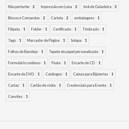
Não perturbe
2
Impressão em Lona
2
Imã de Geladeira
2
Blocos e Comandas
2
Cartela
2
embalagens
1
Filipeta
1
Folder
1
Certificado
1
Timbrado
1
Tags
1
Marcador de Página
1
Solapa
1
Folhas de Bandeja
1
Tapete de papel personalizado
1
Formulário continuo
1
Pasta
1
Encarte de CD
1
Encarte de DVD
1
Catálogos
1
Caixas para Bijuterias
1
Cartaz
1
Cartão de visita
1
Credenciais para Evento
1
Convites
1