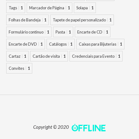
Tags
1
Marcador de Página
1
Solapa
1
Folhas de Bandeja
1
Tapete de papel personalizado
1
Formulário continuo
1
Pasta
1
Encarte de CD
1
Encarte de DVD
1
Catálogos
1
Caixas para Bijuterias
1
Cartaz
1
Cartão de visita
1
Credenciais para Evento
1
Convites
1
Copyright © 2020