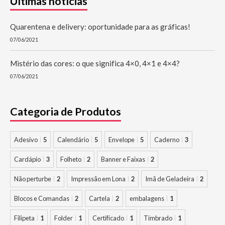
Últimas notícias
Quarentena e delivery: oportunidade para as gráficas!
07/06/2021
Mistério das cores: o que significa 4×0, 4×1 e 4×4?
07/06/2021
Categoria de Produtos
Adesivo
5
Calendário
5
Envelope
5
Caderno
3
Cardápio
3
Folheto
2
Banner e Faixas
2
Não perturbe
2
Impressão em Lona
2
Imã de Geladeira
2
Blocos e Comandas
2
Cartela
2
embalagens
1
Filipeta
1
Folder
1
Certificado
1
Timbrado
1