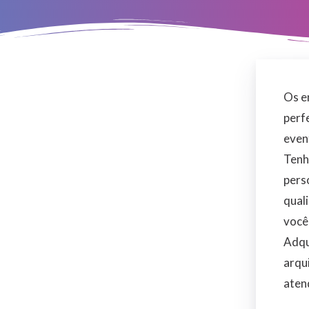
Os e
perfe
even
Tenh
pers
qual
você
Adqu
arqu
aten