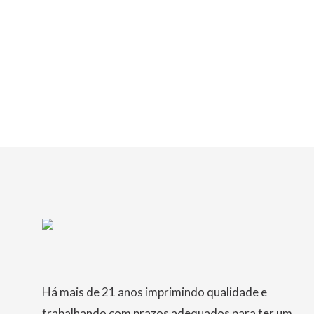
Folder 2 Dobras
LER MAIS
Há mais de 21 anos imprimindo qualidade e
trabalhando com prazos adequados para ter um