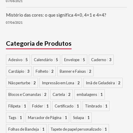
07/06/2021
Mistério das cores: o que significa 4×0, 4×1 e 4×4?
07/06/2021
Categoria de Produtos
Adesivo
5
Calendário
5
Envelope
5
Caderno
3
Cardápio
3
Folheto
2
Banner e Faixas
2
Não perturbe
2
Impressão em Lona
2
Imã de Geladeira
2
Blocos e Comandas
2
Cartela
2
embalagens
1
Filipeta
1
Folder
1
Certificado
1
Timbrado
1
Tags
1
Marcador de Página
1
Solapa
1
Folhas de Bandeja
1
Tapete de papel personalizado
1