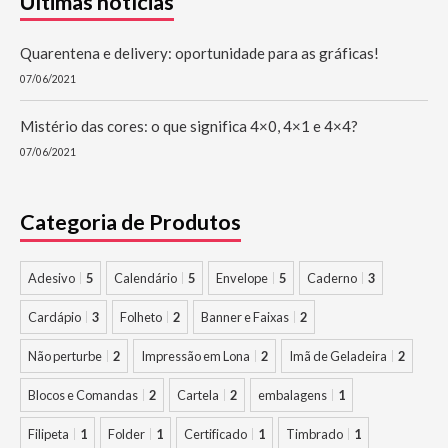
Últimas notícias
Quarentena e delivery: oportunidade para as gráficas!
07/06/2021
Mistério das cores: o que significa 4×0, 4×1 e 4×4?
07/06/2021
Categoria de Produtos
Adesivo
5
Calendário
5
Envelope
5
Caderno
3
Cardápio
3
Folheto
2
Banner e Faixas
2
Não perturbe
2
Impressão em Lona
2
Imã de Geladeira
2
Blocos e Comandas
2
Cartela
2
embalagens
1
Filipeta
1
Folder
1
Certificado
1
Timbrado
1