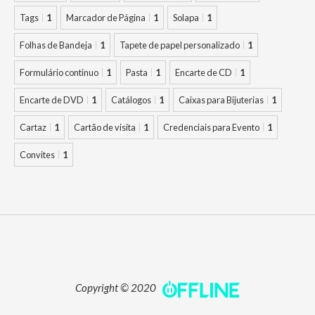
Tags
1
Marcador de Página
1
Solapa
1
Folhas de Bandeja
1
Tapete de papel personalizado
1
Formulário continuo
1
Pasta
1
Encarte de CD
1
Encarte de DVD
1
Catálogos
1
Caixas para Bijuterias
1
Cartaz
1
Cartão de visita
1
Credenciais para Evento
1
Convites
1
Copyright © 2020