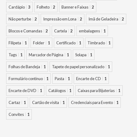
Cardápio
3
Folheto
2
Banner e Faixas
2
Não perturbe
2
Impressão em Lona
2
Imã de Geladeira
2
Blocos e Comandas
2
Cartela
2
embalagens
1
Filipeta
1
Folder
1
Certificado
1
Timbrado
1
Tags
1
Marcador de Página
1
Solapa
1
Folhas de Bandeja
1
Tapete de papel personalizado
1
Formulário continuo
1
Pasta
1
Encarte de CD
1
Encarte de DVD
1
Catálogos
1
Caixas para Bijuterias
1
Cartaz
1
Cartão de visita
1
Credenciais para Evento
1
Convites
1