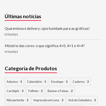
Últimas notícias
Quarentena e delivery: oportunidade para as gráficas!
07/06/2021
Mistério das cores: o que significa 4×0, 4×1 e 4×4?
07/06/2021
Categoria de Produtos
Adesivo
5
Calendário
5
Envelope
5
Caderno
3
Cardápio
3
Folheto
2
Banner e Faixas
2
Não perturbe
2
Impressão em Lona
2
Imã de Geladeira
2