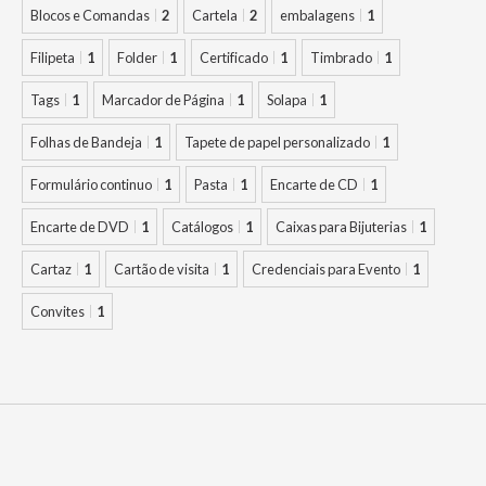
Blocos e Comandas
2
Cartela
2
embalagens
1
Filipeta
1
Folder
1
Certificado
1
Timbrado
1
Tags
1
Marcador de Página
1
Solapa
1
Folhas de Bandeja
1
Tapete de papel personalizado
1
Formulário continuo
1
Pasta
1
Encarte de CD
1
Encarte de DVD
1
Catálogos
1
Caixas para Bijuterias
1
Cartaz
1
Cartão de visita
1
Credenciais para Evento
1
Convites
1