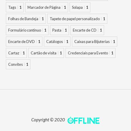
Tags
1
Marcador de Página
1
Solapa
1
Folhas de Bandeja
1
Tapete de papel personalizado
1
Formulário continuo
1
Pasta
1
Encarte de CD
1
Encarte de DVD
1
Catálogos
1
Caixas para Bijuterias
1
Cartaz
1
Cartão de visita
1
Credenciais para Evento
1
Convites
1
Copyright © 2020