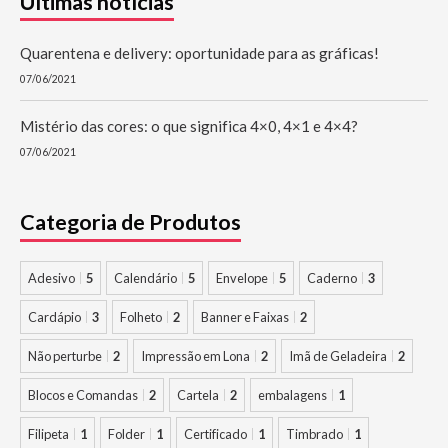
Últimas notícias
Quarentena e delivery: oportunidade para as gráficas!
07/06/2021
Mistério das cores: o que significa 4×0, 4×1 e 4×4?
07/06/2021
Categoria de Produtos
Adesivo
5
Calendário
5
Envelope
5
Caderno
3
Cardápio
3
Folheto
2
Banner e Faixas
2
Não perturbe
2
Impressão em Lona
2
Imã de Geladeira
2
Blocos e Comandas
2
Cartela
2
embalagens
1
Filipeta
1
Folder
1
Certificado
1
Timbrado
1