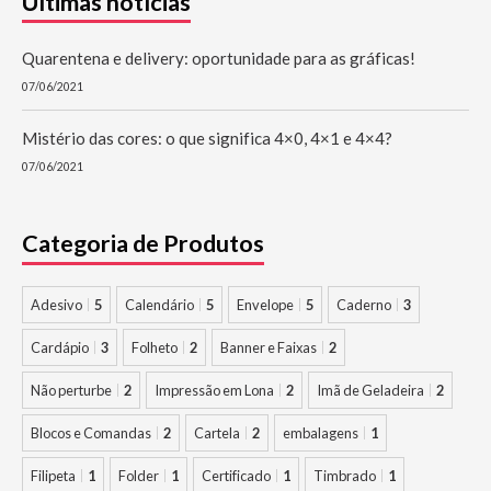
Últimas notícias
Quarentena e delivery: oportunidade para as gráficas!
07/06/2021
Mistério das cores: o que significa 4×0, 4×1 e 4×4?
07/06/2021
Categoria de Produtos
Adesivo
5
Calendário
5
Envelope
5
Caderno
3
Cardápio
3
Folheto
2
Banner e Faixas
2
Não perturbe
2
Impressão em Lona
2
Imã de Geladeira
2
Blocos e Comandas
2
Cartela
2
embalagens
1
Filipeta
1
Folder
1
Certificado
1
Timbrado
1