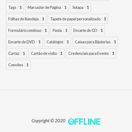
Tags
1
Marcador de Página
1
Solapa
1
Folhas de Bandeja
1
Tapete de papel personalizado
1
Formulário continuo
1
Pasta
1
Encarte de CD
1
Encarte de DVD
1
Catálogos
1
Caixas para Bijuterias
1
Cartaz
1
Cartão de visita
1
Credenciais para Evento
1
Convites
1
Copyright © 2020